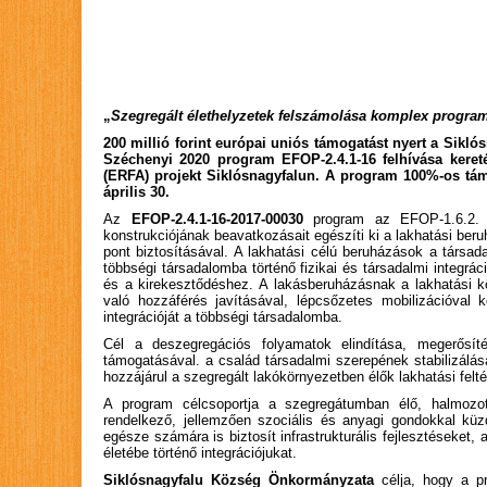
„
Szegregált élethelyzetek felszámolása komplex progra
200 millió forint európai uniós támogatást nyert a Sik
Széchenyi 2020 program EFOP-2.4.1-16 felhívása keret
(ERFA) projekt Siklósnagyfalun. A program 100%-os támo
április 30.
Az
EFOP-2.4.1-16-2017-00030
program az EFOP-1.6.2. S
konstrukciójának beavatkozásait egészíti ki a lakhatási beru
pont biztosításával. A lakhatási célú beruházások a társad
többségi társadalomba történő fizikai és társadalmi integr
és a kirekesztődéshez. A lakásberuházásnak a lakhatási kör
való hozzáférés javításával, lépcsőzetes mobilizációval ke
integrációját a többségi társadalomba.
Cél a deszegregációs folyamatok elindítása, megerősíté
támogatásával. a család társadalmi szerepének stabilizálása
hozzájárul a szegregált lakókörnyezetben élők lakhatási felté
A program célcsoportja a szegregátumban élő, halmozotta
rendelkező, jellemzően szociális és anyagi gondokkal k
egésze számára is biztosít infrastrukturális fejlesztéseket
életébe történő integrációjukat.
Siklósnagyfalu Község Önkormányzata
célja, hogy a pr