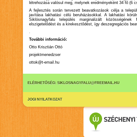
létrehozása valósul meg, melynek eredményeként 34 fő (6 csa
A fejlesztés során tervezett beavatkozások célja a telep
javítása lakhatási célú beruházásokkal. A lakhatási körülm
Siklósnagyfalu település marginalizált közösségének
elszigetelődést és a kirekesztődést, így deszegregációs be
.
További információ:
Otto Krisztián Ottó
projektmenedzser
ottok@t-email.hu
ELÉRHETŐSÉG:
SIKLOSNAGYFALU@FREEMAIL.HU
JOGI NYILATKOZAT