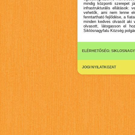
mindig központi szerepet já
infrastrukturális ellátások:
vehetők, ami nem lenne elé
fenntartható fejlődése, a fi
minden kedves olvasót aki w
olvasott, látogasson el h
Siklósnagyfalu Község polg
ELÉRHETŐSÉG:
SIKLOSNAGY
JOGI NYILATKOZAT