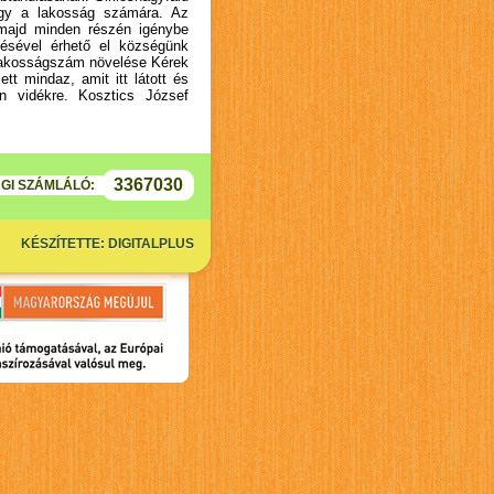
a így a lakosság számára. Az
és majd minden részén igénybe
tésével érhető el községünk
a lakosságszám növelése Kérek
t mindaz, amit itt látott és
n vidékre. Kosztics József
3367030
GI SZÁMLÁLÓ:
KÉSZÍTETTE: DIGITALPLUS