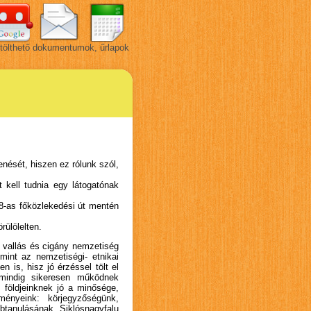
tölthető dokumentumok, űrlapok
nését, hiszen ez rólunk szól,
kell tudnia egy látogatónak
8-as főközlekedési út mentén
ülölelten.
 vallás és cigány nemzetiség
mint az nemzetiségi- etnikai
 is, hisz jó érzéssel tölt el
 mindig sikeresen működnek
 földjeinknek jó a minősége,
ényeink: körjegyzőségünk,
btanulásának. Siklósnagyfalu