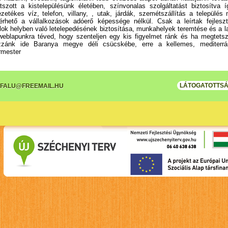
tszott a kistelepülésünk életében, színvonalas szolgáltatást biztosítv
 vezetékes víz, telefon, villany, , utak, járdák, szemétszállítás a települ
rhető a vállalkozások adóerő képessége nélkül. Csak a leírtak fejlesz
atalok helyben való letelepedésének biztosítása, munkahelyek teremtése és 
eblapunkra téved, hogy szenteljen egy kis figyelmet ránk és ha megtetszet
ozzánk ide Baranya megye déli csücskébe, erre a kellemes, mediterrá
ármester
LÁTOGATOTTSÁ
FALU@FREEMAIL.HU