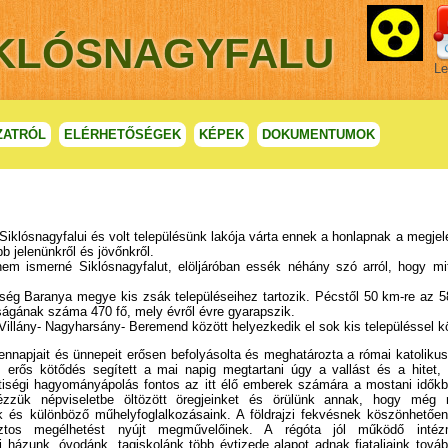
IKLÓSNAGYFALU
Le
ZATRÓL
ELÉRHETŐSÉGEK
KÉPEK
DOKUMENTUMOK
lósnagyfalui és volt településünk lakója várta ennek a honlapnak a megjele
bb jelenünkről és jövőnkről.
smerné Siklósnagyfalut, elöljáróban essék néhány szó arról, hogy mit 
g Baranya megye kis zsák településeihez tartozik. Pécstől 50 km-re az 5
ságának száma 470 fő, mely évről évre gyarapszik.
lány- Nagyharsány- Beremend között helyezkedik el sok kis településsel kör
nnapjait és ünnepeit erősen befolyásolta és meghatározta a római katolikus
 erős kötődés segített a mai napig megtartani úgy a vallást és a hitet, 
iségi hagyományápolás fontos az itt élő emberek számára a mostani időkben
zzük népviseletbe öltözött öregjeinket és örülünk annak, hogy még
és különböző műhelyfoglalkozásaink. A földrajzi fekvésnek köszönhetően
tos megélhetést nyújt megművelőinek. A régóta jól működő intézm
házunk, óvodánk, tagiskolánk több évtizede alapot adnak fiataljaink továb