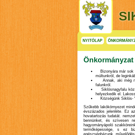
S
NYITÓLAP
ÖNKORMÁNY
Önkormányzat
Bizonyára már sok Sik
múltunkról, de leginká
Annak, aki még nem i
falunkról.
Siklósnagyfalu közsé
helyezkedik el. Lakos
Községünk Siklós- Vil
Szűkebb lakókörnyezet minde
évszázados jelenléte. Ez az
hovatartozás tudatát. nemzet
bennünket, és szívesen né
hagyományápoló szakköreink 
termőképessége, s ez biz
egészségházunk, művelődési 