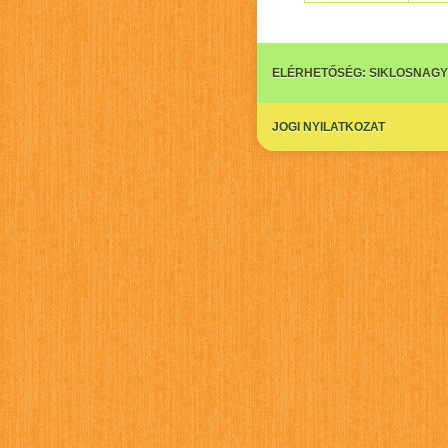
ELÉRHETŐSÉG:
SIKLOSNAGY
JOGI NYILATKOZAT