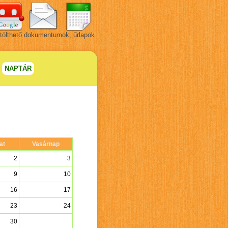
tölthető dokumentumok, űrlapok
NAPTÁR
at
Vasárnap
2
3
9
10
16
17
23
24
30