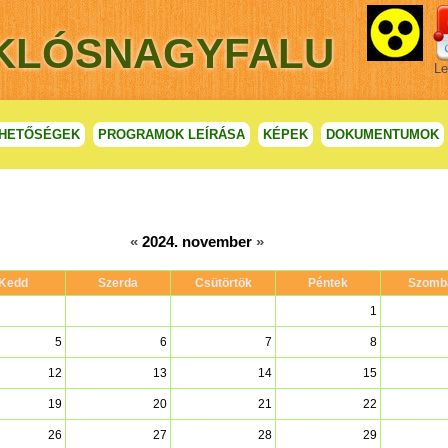
IKLÓSNAGYFALU
Le
HETŐSÉGEK
PROGRAMOK LEÍRÁSA
KÉPEK
DOKUMENTUMOK
«
2024. november
»
Kedd
Szerda
Csütörtök
Péntek
Szomb
1
5
6
7
8
12
13
14
15
19
20
21
22
26
27
28
29