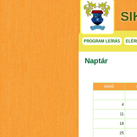
S
PROGRAM LEÍRÁS
ELÉR
Naptár
Hétfő
4
11
18
25