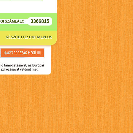
3366815
GI SZÁMLÁLÓ:
KÉSZÍTETTE: DIGITALPLUS