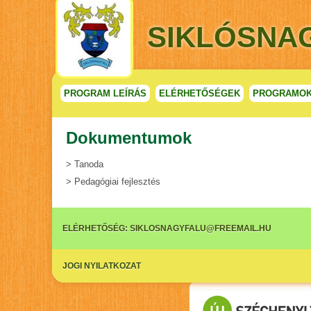
SIKLÓSNA
PROGRAM LEÍRÁS
ELÉRHETŐSÉGEK
PROGRAMOK
Dokumentumok
> Tanoda
> Pedagógiai fejlesztés
ELÉRHETŐSÉG:
SIKLOSNAGYFALU@FREEMAIL.HU
JOGI NYILATKOZAT